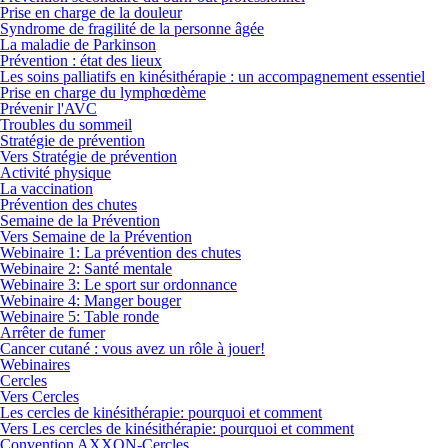
Prise en charge de la douleur
Syndrome de fragilité de la personne âgée
La maladie de Parkinson
Prévention : état des lieux
Les soins palliatifs en kinésithérapie : un accompagnement essentiel
Prise en charge du lymphœdème
Prévenir l'AVC
Troubles du sommeil
Stratégie de prévention
Vers Stratégie de prévention
Activité physique
La vaccination
Prévention des chutes
Semaine de la Prévention
Vers Semaine de la Prévention
Webinaire 1: La prévention des chutes
Webinaire 2: Santé mentale
Webinaire 3: Le sport sur ordonnance
Webinaire 4: Manger bouger
Webinaire 5: Table ronde
Arrêter de fumer
Cancer cutané : vous avez un rôle à jouer!
Webinaires
Cercles
Vers Cercles
Les cercles de kinésithérapie: pourquoi et comment
Vers Les cercles de kinésithérapie: pourquoi et comment
Convention AXXON-Cercles