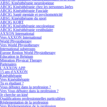
ABSG Kinésithérapie neurologique
ABCIG Kinésithérapie chez les personnes âgées
ABCIG Kinésithérapie Fasciale
ABCIG Santé mentale et psychomotricité
ABSG Kinésithérapie du sport
ABCIG KORT
ABCIG Kinésithérapie oncologique
ABCIG Kinésithérapie vestibulaire
AXXON International
Vers AXXON International
World Physiotherapy
Vers World Physiotherapy
International subgroups
Europe Region World Physiotherapy
Education in Belgium
Migration Physical Therapy
Partenaires
L'AXXON APP
15 ans d'AXXON
Kinésithérapie
Vers Kinésithérapie
Tu es étudiant ?
Vous débutez dans la profession ?
Vers Vous débutez dans la profession ?
Je cherche un kiné
Qualifications professionnelles particulières
Réglementation de la profession
Vers Réglementation de la profession