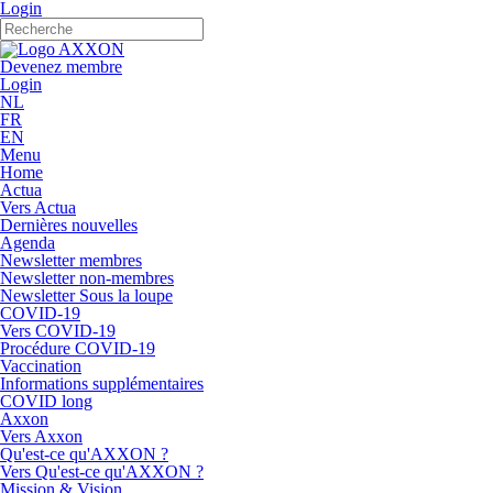
Login
Devenez membre
Login
NL
FR
EN
Menu
Home
Actua
Vers Actua
Dernières nouvelles
Agenda
Newsletter membres
Newsletter non-membres
Newsletter Sous la loupe
COVID-19
Vers COVID-19
Procédure COVID-19
Vaccination
Informations supplémentaires
COVID long
Axxon
Vers Axxon
Qu'est-ce qu'AXXON ?
Vers Qu'est-ce qu'AXXON ?
Mission & Vision