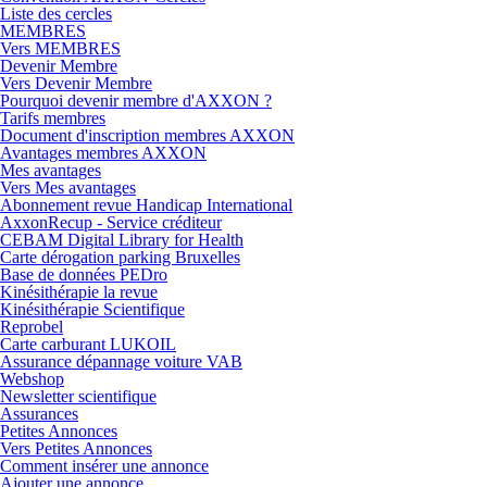
Liste des cercles
MEMBRES
Vers MEMBRES
Devenir Membre
Vers Devenir Membre
Pourquoi devenir membre d'AXXON ?
Tarifs membres
Document d'inscription membres AXXON
Avantages membres AXXON
Mes avantages
Vers Mes avantages
Abonnement revue Handicap International
AxxonRecup - Service créditeur
CEBAM Digital Library for Health
Carte dérogation parking Bruxelles
Base de données PEDro
Kinésithérapie la revue
Kinésithérapie Scientifique
Reprobel
Carte carburant LUKOIL
Assurance dépannage voiture VAB
Webshop
Newsletter scientifique
Assurances
Petites Annonces
Vers Petites Annonces
Comment insérer une annonce
Ajouter une annonce