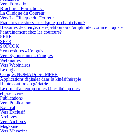
Vers Formation
Brochure "Formations"
La Clinique du Coureur
Vers La Clinique du Coureur
Fractures de stress: bas risque, ou haut risque?
Blessures de charge, de répétition ou d’amplitude: comment ajuster
l’entraînement chez les coureurs?
SERK
SFER
SOFCOK
Symposiums - Congrès
Vers Symposiums - Congrès
Webinaires
Vers Webinaires
Le digital
Congrès NOMADe-SOMFER
Applications digitales dans la kinésithérapie
Haute couture en gériatrie
Le droit d'auteur pour les kinésithérapeutes
ebpracticenet
Publications
Vers Publications
Exclusif
Vers Exclusif
Archives
Vers Archives
Magazine
Vers Magazine