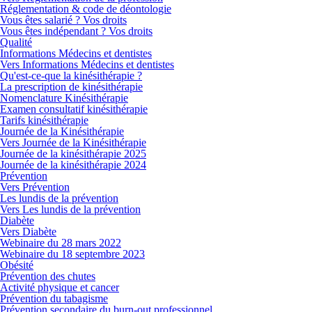
Réglementation & code de déontologie
Vous êtes salarié ? Vos droits
Vous êtes indépendant ? Vos droits
Qualité
Informations Médecins et dentistes
Vers Informations Médecins et dentistes
Qu'est-ce-que la kinésithérapie ?
La prescription de kinésithérapie
Nomenclature Kinésithérapie
Examen consultatif kinésithérapie
Tarifs kinésithérapie
Journée de la Kinésithérapie
Vers Journée de la Kinésithérapie
Journée de la kinésithérapie 2025
Journée de la kinésithérapie 2024
Prévention
Vers Prévention
Les lundis de la prévention
Vers Les lundis de la prévention
Diabète
Vers Diabète
Webinaire du 28 mars 2022
Webinaire du 18 septembre 2023
Obésité
Prévention des chutes
Activité physique et cancer
Prévention du tabagisme
Prévention secondaire du burn-out professionnel