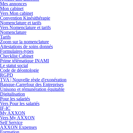
Mes annonces
Mon cabinet
Vers Mon cabinet
Convention Kinésithérapie
Nomenclature et tarifs
Vers Nomenclature et tarifs
Nomenclature
Tarifs
Zoom sur la nomenclature
Attestations de soins donnés
Formulaires-types
Checklist Cabinet
Prime télématique INAMI
Le statut social
Code de déontologie
RGPD
TVA | Nouvelle règle d'exonération
Banque-Carrefour des Entreprises
Unisono et rémunération équitable
Digitalisation
Pour les salariés
Vers Pour les salariés
IF-IC
My AXXON
Vers My AXXON
Self Service
AXXON Expenses
Formation