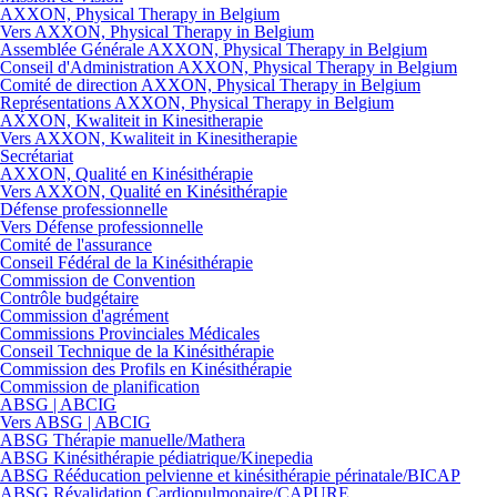
AXXON, Physical Therapy in Belgium
Vers AXXON, Physical Therapy in Belgium
Assemblée Générale AXXON, Physical Therapy in Belgium
Conseil d'Administration AXXON, Physical Therapy in Belgium
Comité de direction AXXON, Physical Therapy in Belgium
Représentations AXXON, Physical Therapy in Belgium
AXXON, Kwaliteit in Kinesitherapie
Vers AXXON, Kwaliteit in Kinesitherapie
Secrétariat
AXXON, Qualité en Kinésithérapie
Vers AXXON, Qualité en Kinésithérapie
Défense professionnelle
Vers Défense professionnelle
Comité de l'assurance
Conseil Fédéral de la Kinésithérapie
Commission de Convention
Contrôle budgétaire
Commission d'agrément
Commissions Provinciales Médicales
Conseil Technique de la Kinésithérapie
Commission des Profils en Kinésithérapie
Commission de planification
ABSG | ABCIG
Vers ABSG | ABCIG
ABSG Thérapie manuelle/Mathera
ABSG Kinésithérapie pédiatrique/Kinepedia
ABSG Rééducation pelvienne et kinésithérapie périnatale/BICAP
ABSG Révalidation Cardiopulmonaire/CAPURE