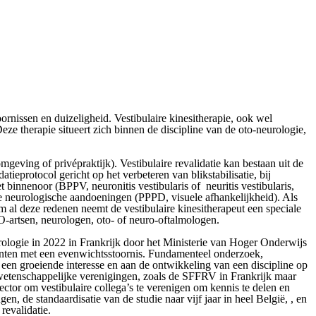
ornissen en duizeligheid. Vestibulaire kinesitherapie, ook wel
e therapie situeert zich binnen de discipline van de oto-neurologie,
omgeving of privépraktijk). Vestibulaire revalidatie kan bestaan uit de
ieprotocol gericht op het verbeteren van blikstabilisatie, bij
t binnenoor (BPPV, neuronitis vestibularis of neuritis vestibularis,
ele neurologische aandoeningen (PPPD, visuele afhankelijkheid). Als
 al deze redenen neemt de vestibulaire kinesitherapeut een speciale
KO-artsen, neurologen, oto- of neuro-oftalmologen.
rologie in 2022 in Frankrijk door het Ministerie van Hoger Onderwijs
iënten met een evenwichtsstoornis. Fundamenteel onderzoek,
n een groeiende interesse en aan de ontwikkeling van een discipline op
n wetenschappelijke verenigingen, zoals de SFFRV in Frankrijk maar
ector om vestibulaire collega’s te verenigen om kennis te delen en
, de standaardisatie van de studie naar vijf jaar in heel België, , en
revalidatie.