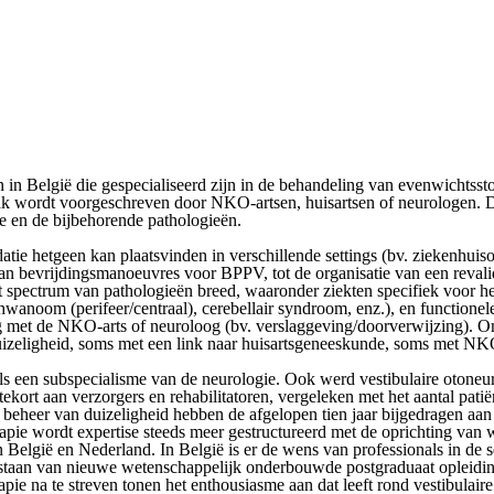
in België die gespecialiseerd zijn in de behandeling van evenwichtssto
ak wordt voorgeschreven door NKO-artsen, huisartsen of neurologen. Dez
e en de bijbehorende pathologieën.
idatie hetgeen kan plaatsvinden in verschillende settings (bv. ziekenhuis
an bevrijdingsmanoeuvres voor BPPV, tot de organisatie van een revalidat
het spectrum van pathologieën breed, waaronder ziekten specifiek voor he
schwanoom (perifeer/centraal), cerebellair syndroom, enz.), en function
g met de NKO-arts of neuroloog (bv. verslaggeving/doorverwijzing). Om
et duizeligheid, soms met een link naar huisartsgeneeskunde, soms met N
als een subspecialisme van de neurologie. Ook werd vestibulaire otoneu
kort aan verzorgers en rehabilitatoren, vergeleken met het aantal pat
et beheer van duizeligheid hebben de afgelopen tien jaar bijgedragen aa
rapie wordt expertise steeds meer gestructureerd met de oprichting va
 België en Nederland. In België is er de wens van professionals in de s
ntstaan van nieuwe wetenschappelijk onderbouwde postgraduaat opleidingen
pie na te streven tonen het enthousiasme aan dat leeft rond vestibulaire 