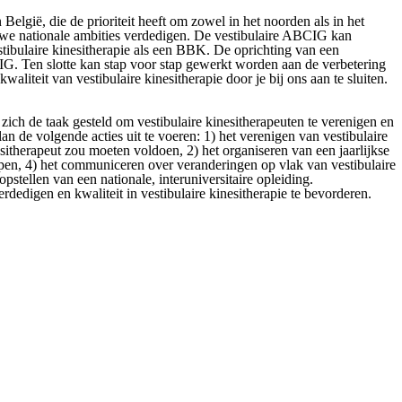
lgië, die de prioriteit heeft om zowel in het noorden als in het
 we nationale ambities verdedigen. De vestibulaire ABCIG kan
tibulaire kinesitherapie als een BBK. De oprichting van een
IG. Ten slotte kan stap voor stap gewerkt worden aan de verbetering
iteit van vestibulaire kinesitherapie door je bij ons aan te sluiten.
zich de taak gesteld om vestibulaire kinesitherapeuten te verenigen en
an de volgende acties uit te voeren: 1) het verenigen van vestibulaire
esitherapeut zou moeten voldoen, 2) het organiseren van een jaarlijkse
rpen, 4) het communiceren over veranderingen op vlak van vestibulaire
pstellen van een nationale, interuniversitaire opleiding.
erdedigen en kwaliteit in vestibulaire kinesitherapie te bevorderen.