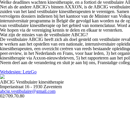
Welke deadlines wachten kinesitherapie, en a fortiori de vestibulaire
Net als de andere ABCIG's binnen AXXON, is de ABCIG vestibulaire de e
zuiden van het land vestibulaire kinesitherapeuten te verenigen. Sam
vervolgens dossiers indienen bij het kantoor van de Minister van Volk
interuniversitair programma in België die gevolgd kan worden na de op
van vestibulaire kinesitherapie op het gebied van nomenclatuur. Word ac
We hopen via de vereniging kennis te delen en elkaar te versterken.
Wat zijn de missies van de vestibulaire ABCIG?
De vestibulaire ABCIG heeft zich als doel gesteld om vestibulaire reva
te werken aan het opstellen van een nationale, interuniversitaire opleid
kinesitherapeuten, een overzicht creëren van reeds bestaande opleidinge
peer-review, in het Nederlands en Frans, voor haar leden, 3) het orga
kinesitherapie via Axxon-nieuwsbrieven, 5) het rapporteren aan het polit
Neem deel aan de verandering en sluit je aan bij ons, Franstalige collega
Webdesign: LetzGo
ABCIG Vestibulaire kinesitherapie
Imperiastraat 16 - 1930 Zaventem
abcig.vestibulaire@gmail.com
02/709.70.80