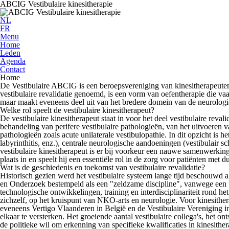
ABCIG Vestibulaire kinesitherapie
NL
FR
Menu
Home
Leden
Agenda
Contact
Home
De
Vestibulaire ABCIG
is een beroepsvereniging van kinesitherapeuten 
vestibulaire revalidatie genoemd, is een vorm van oefentherapie die va
maar maakt eveneens deel uit van het bredere domein van de neurologi
Welke rol speelt de vestibulaire kinesitherapeut?
De vestibulaire kinesitherapeut staat in voor het deel vestibulaire reval
behandeling van perifere vestibulaire pathologieën, van het uitvoeren v
pathologieën zoals acute unilaterale vestibulopathie. In dit opzicht is 
labyrinthitis, enz.), centrale neurologische aandoeningen (vestibulair 
vestibulaire kinesitherapeut is er bij voorkeur een nauwe samenwerkin
plaats in en speelt hij een essentiële rol in de zorg voor patiënten m
Wat is de geschiedenis en toekomst van vestibulaire revalidatie?
Historisch gezien werd het vestibulaire systeem lange tijd beschouwd 
en Onderzoek bestempeld als een "zeldzame discipline", vanwege een te
technologische ontwikkelingen, training en interdisciplinariteit rond h
zichzelf, op het kruispunt van NKO-arts en neurologie. Voor kinesithe
eveneens Vertigo Vlaanderen in België en de Vestibulaire Vereniging in
elkaar te versterken. Het groeiende aantal vestibulaire collega's, het o
de politieke wil om erkenning van specifieke kwalificaties in kinesithera