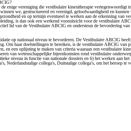
 ABCIG?
nige vereniging die vestibulaire kinesitherapie vertegenwoordigt in Be
en winnen we, gestructureerd en verenigd, geloofwaardigheid en kunnen
sgezondheid en op termijn eventueel te werken aan de erkenning van ves
leiding, is dan ook een werkend vooruitzicht voor de vestibulaire ABC
tief lid van de Vestibulaire ABCIG en ondersteun de bevordering van kwal
lidatie op nationaal niveau te bevorderen. De Vestibulaire ABCIG heeft 
ing. Om haar doelstellingen te bereiken, is de vestibulaire ABCIG van pl
n, en een oplijsting te maken van criteria waaraan een vestibulaire kin
niseren van wetenschappelijke bijeenkomsten rond vestibulaire onderwe
ieke niveau in functie van nationale dossiers en 6) het werken aan het o
's, Nederlandstalige collega's, Duitstalige collega's, om het beroep te v