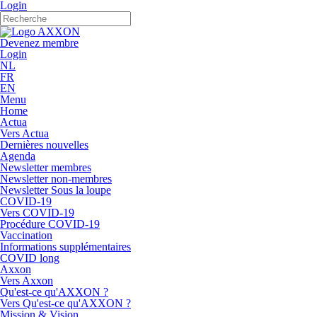
Login
Devenez membre
Login
NL
FR
EN
Menu
Home
Actua
Vers Actua
Dernières nouvelles
Agenda
Newsletter membres
Newsletter non-membres
Newsletter Sous la loupe
COVID-19
Vers COVID-19
Procédure COVID-19
Vaccination
Informations supplémentaires
COVID long
Axxon
Vers Axxon
Qu'est-ce qu'AXXON ?
Vers Qu'est-ce qu'AXXON ?
Mission & Vision