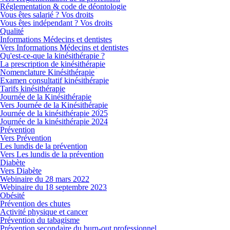
Réglementation & code de déontologie
Vous êtes salarié ? Vos droits
Vous êtes indépendant ? Vos droits
Qualité
Informations Médecins et dentistes
Vers Informations Médecins et dentistes
Qu'est-ce-que la kinésithérapie ?
La prescription de kinésithérapie
Nomenclature Kinésithérapie
Examen consultatif kinésithérapie
Tarifs kinésithérapie
Journée de la Kinésithérapie
Vers Journée de la Kinésithérapie
Journée de la kinésithérapie 2025
Journée de la kinésithérapie 2024
Prévention
Vers Prévention
Les lundis de la prévention
Vers Les lundis de la prévention
Diabète
Vers Diabète
Webinaire du 28 mars 2022
Webinaire du 18 septembre 2023
Obésité
Prévention des chutes
Activité physique et cancer
Prévention du tabagisme
Prévention secondaire du burn-out professionnel