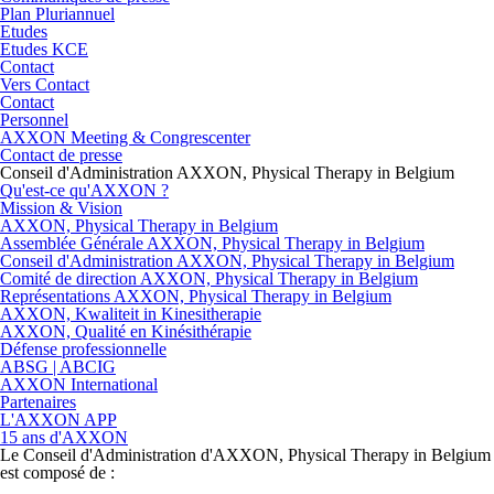
Plan Pluriannuel
Etudes
Etudes KCE
Contact
Vers Contact
Contact
Personnel
AXXON Meeting & Congrescenter
Contact de presse
Conseil d'Administration AXXON, Physical Therapy in Belgium
Qu'est-ce qu'AXXON ?
Mission & Vision
AXXON, Physical Therapy in Belgium
Assemblée Générale AXXON, Physical Therapy in Belgium
Conseil d'Administration AXXON, Physical Therapy in Belgium
Comité de direction AXXON, Physical Therapy in Belgium
Représentations AXXON, Physical Therapy in Belgium
AXXON, Kwaliteit in Kinesitherapie
AXXON, Qualité en Kinésithérapie
Défense professionnelle
ABSG | ABCIG
AXXON International
Partenaires
L'AXXON APP
15 ans d'AXXON
Le Conseil d'Administration d'AXXON, Physical Therapy in Belgium
est composé de :​