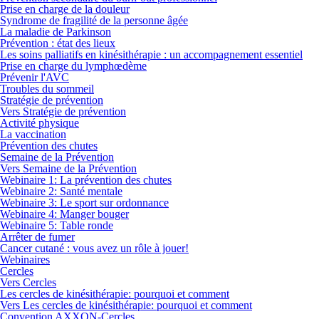
Prise en charge de la douleur
Syndrome de fragilité de la personne âgée
La maladie de Parkinson
Prévention : état des lieux
Les soins palliatifs en kinésithérapie : un accompagnement essentiel
Prise en charge du lymphœdème
Prévenir l'AVC
Troubles du sommeil
Stratégie de prévention
Vers Stratégie de prévention
Activité physique
La vaccination
Prévention des chutes
Semaine de la Prévention
Vers Semaine de la Prévention
Webinaire 1: La prévention des chutes
Webinaire 2: Santé mentale
Webinaire 3: Le sport sur ordonnance
Webinaire 4: Manger bouger
Webinaire 5: Table ronde
Arrêter de fumer
Cancer cutané : vous avez un rôle à jouer!
Webinaires
Cercles
Vers Cercles
Les cercles de kinésithérapie: pourquoi et comment
Vers Les cercles de kinésithérapie: pourquoi et comment
Convention AXXON-Cercles