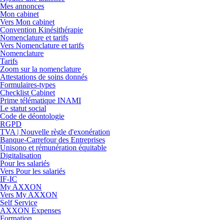
Mes annonces
Mon cabinet
Vers Mon cabinet
Convention Kinésithérapie
Nomenclature et tarifs
Vers Nomenclature et tarifs
Nomenclature
Tarifs
Zoom sur la nomenclature
Attestations de soins donnés
Formulaires-types
Checklist Cabinet
Prime télématique INAMI
Le statut social
Code de déontologie
RGPD
TVA | Nouvelle règle d'exonération
Banque-Carrefour des Entreprises
Unisono et rémunération équitable
Digitalisation
Pour les salariés
Vers Pour les salariés
IF-IC
My AXXON
Vers My AXXON
Self Service
AXXON Expenses
Formation