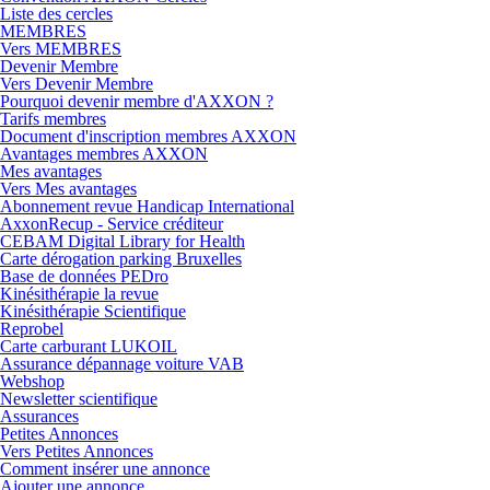
Liste des cercles
MEMBRES
Vers MEMBRES
Devenir Membre
Vers Devenir Membre
Pourquoi devenir membre d'AXXON ?
Tarifs membres
Document d'inscription membres AXXON
Avantages membres AXXON
Mes avantages
Vers Mes avantages
Abonnement revue Handicap International
AxxonRecup - Service créditeur
CEBAM Digital Library for Health
Carte dérogation parking Bruxelles
Base de données PEDro
Kinésithérapie la revue
Kinésithérapie Scientifique
Reprobel
Carte carburant LUKOIL
Assurance dépannage voiture VAB
Webshop
Newsletter scientifique
Assurances
Petites Annonces
Vers Petites Annonces
Comment insérer une annonce
Ajouter une annonce