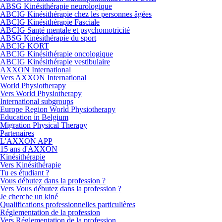
ABSG Kinésithérapie neurologique
ABCIG Kinésithérapie chez les personnes âgées
ABCIG Kinésithérapie Fasciale
ABCIG Santé mentale et psychomotricité
ABSG Kinésithérapie du sport
ABCIG KORT
ABCIG Kinésithérapie oncologique
ABCIG Kinésithérapie vestibulaire
AXXON International
Vers AXXON International
World Physiotherapy
Vers World Physiotherapy
International subgroups
Europe Region World Physiotherapy
Education in Belgium
Migration Physical Therapy
Partenaires
L'AXXON APP
15 ans d'AXXON
Kinésithérapie
Vers Kinésithérapie
Tu es étudiant ?
Vous débutez dans la profession ?
Vers Vous débutez dans la profession ?
Je cherche un kiné
Qualifications professionnelles particulières
Réglementation de la profession
Vers Réglementation de la profession