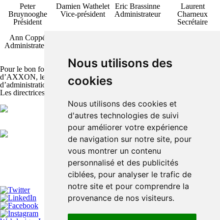
Peter
Damien Wathelet
Eric Brassinne
Laurent
Bruynooghe
Vice-président
Administrateur
Charneux
Président
Secrétaire
Ann Coppé
Lucas Dieleman
Dirk Verleyen
Jean Van
Administrateur
Expert Santé
Expert
Hoornweder
Publique et
Administrateur
Nous utilisons des
Affaires Sociales
Pour le bon fonctionnement entre les différentes composantes
d’AXXON, les directrices des ailes s’ajoutent au conseil
cookies
d’administration d'AXXON, Physical Therapy in Belgium.
Les directrices générales ont un vote consultatif.
Nous utilisons des cookies et
d'autres technologies de suivi
pour améliorer votre expérience
de navigation sur notre site, pour
vous montrer un contenu
personnalisé et des publicités
ciblées, pour analyser le trafic de
notre site et pour comprendre la
provenance de nos visiteurs.